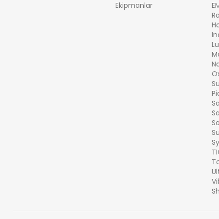
Ekipmanlar
EM
Ro
Ho
In
Lu
M
N
O
Su
Pi
Sa
S
So
S
S
T
To
Ul
Vi
Sh