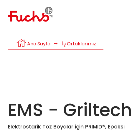
house
Ana Sayfa
İş Ortaklarımız
EMS - Griltech
Elektrostarik Toz Boyalar için PRIMID®, Epoksi