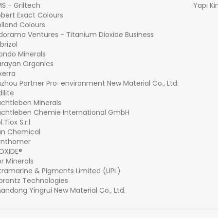
S - Griltech
Yapı Ki
bert Exact Colours
lland Colours
dorama Ventures - Titanium Dioxide Business
brizol
ondo Minerals
arayan Organics
xerra
zhou Partner Pro-environment New Material Co., Ltd.
dilite
chtleben Minerals
achtleben Chemie International GmbH
l.Tiox S.r.l.
un Chemical
ynthomer
IOXIDE®
r Minerals
tramarine & Pigments Limited (UPL)
brantz Technologies
andong Yingrui New Material Co., Ltd.