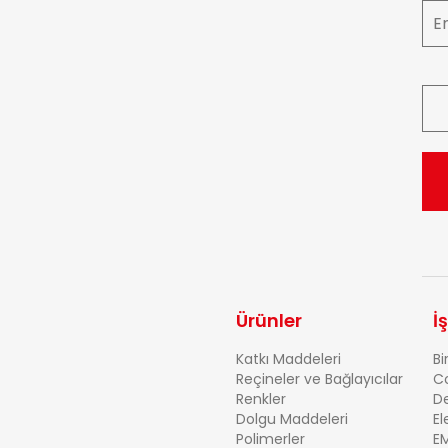
Ürünler
İ
Katkı Maddeleri
Bi
Reçineler ve Bağlayıcılar
C
Renkler
D
Dolgu Maddeleri
El
Polimerler
EM