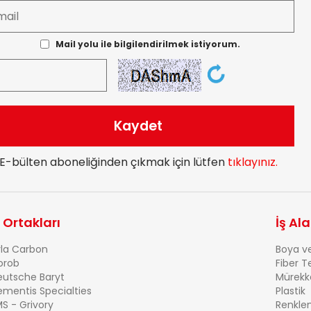
Mail yolu ile bilgilendirilmek istiyorum.
E-bülten aboneliğinden çıkmak için lütfen
tıklayınız.
ş Ortakları
İş Ala
rla Carbon
Boya v
orob
Fiber Te
eutsche Baryt
Mürekk
ementis Specialties
Plastik
S - Grivory
Renklen